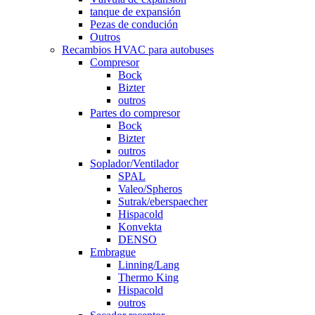
tanque de expansión
Pezas de condución
Outros
Recambios HVAC para autobuses
Compresor
Bock
Bizter
outros
Partes do compresor
Bock
Bizter
outros
Soplador/Ventilador
SPAL
Valeo/Spheros
Sutrak/eberspaecher
Hispacold
Konvekta
DENSO
Embrague
Linning/Lang
Thermo King
Hispacold
outros