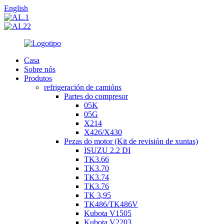
English
Casa
Sobre nós
Produtos
refrigeración de camións
Partes do compresor
05K
05G
X214
X426/X430
Pezas do motor (Kit de revisión de xuntas)
ISUZU 2.2 DI
TK3.66
TK3.70
TK3.74
TK3.76
TK 3,95
TK486/TK486V
Kubota V1505
Kubota V2203