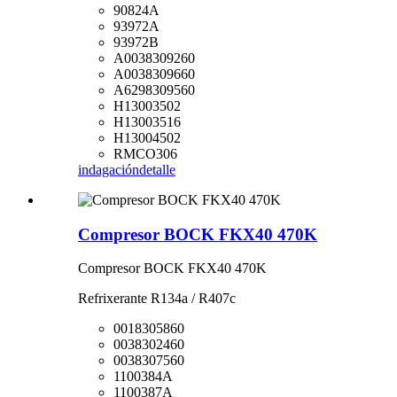
90824A
93972A
93972B
A0038309260
A0038309660
A6298309560
H13003502
H13003516
H13004502
RMCO306
indagación
detalle
Compresor BOCK FKX40 470K
Compresor BOCK FKX40 470K
Refrixerante R134a / R407c
0018305860
0038302460
0038307560
1100384A
1100387A