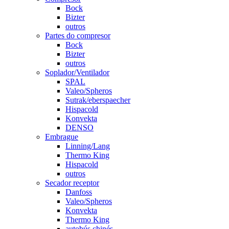
Bock
Bizter
outros
Partes do compresor
Bock
Bizter
outros
Soplador/Ventilador
SPAL
Valeo/Spheros
Sutrak/eberspaecher
Hispacold
Konvekta
DENSO
Embrague
Linning/Lang
Thermo King
Hispacold
outros
Secador receptor
Danfoss
Valeo/Spheros
Konvekta
Thermo King
autobús chinés