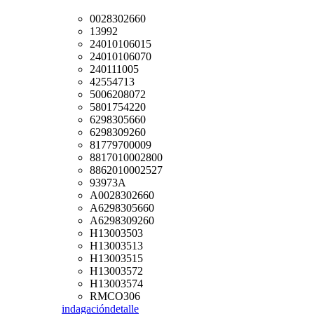
0028302660
13992
24010106015
24010106070
240111005
42554713
5006208072
5801754220
6298305660
6298309260
81779700009
8817010002800
8862010002527
93973A
A0028302660
A6298305660
A6298309260
H13003503
H13003513
H13003515
H13003572
H13003574
RMCO306
indagación
detalle