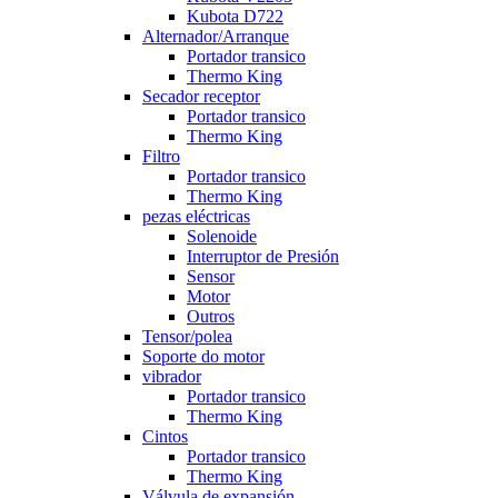
Kubota D722
Alternador/Arranque
Portador transico
Thermo King
Secador receptor
Portador transico
Thermo King
Filtro
Portador transico
Thermo King
pezas eléctricas
Solenoide
Interruptor de Presión
Sensor
Motor
Outros
Tensor/polea
Soporte do motor
vibrador
Portador transico
Thermo King
Cintos
Portador transico
Thermo King
Válvula de expansión