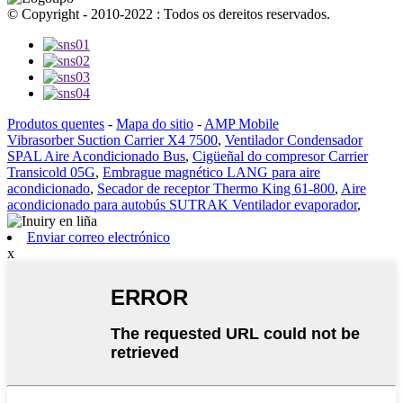
© Copyright - 2010-2022 : Todos os dereitos reservados.
Produtos quentes
-
Mapa do sitio
-
AMP Mobile
Vibrasorber Suction Carrier X4 7500
,
Ventilador Condensador
SPAL Aire Acondicionado Bus
,
Cigüeñal do compresor Carrier
Transicold 05G
,
Embrague magnético LANG para aire
acondicionado
,
Secador de receptor Thermo King 61-800
,
Aire
acondicionado para autobús SUTRAK Ventilador evaporador
,
Enviar correo electrónico
x