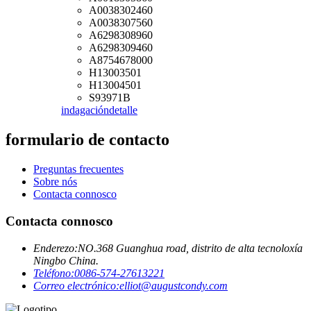
A0038302460
A0038307560
A6298308960
A6298309460
A8754678000
H13003501
H13004501
S93971B
indagación
detalle
formulario de contacto
Preguntas frecuentes
Sobre nós
Contacta connosco
Contacta connosco
Enderezo:
NO.368 Guanghua road, distrito de alta tecnoloxía
Ningbo China.
Teléfono:
0086-574-27613221
Correo electrónico:
elliot@augustcondy.com