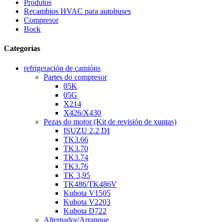
Produtos
Recambios HVAC para autobuses
Compresor
Bock
Categorías
refrigeración de camións
Partes do compresor
05K
05G
X214
X426/X430
Pezas do motor (Kit de revisión de xuntas)
ISUZU 2.2 DI
TK3.66
TK3.70
TK3.74
TK3.76
TK 3,95
TK486/TK486V
Kubota V1505
Kubota V2203
Kubota D722
Alternador/Arranque