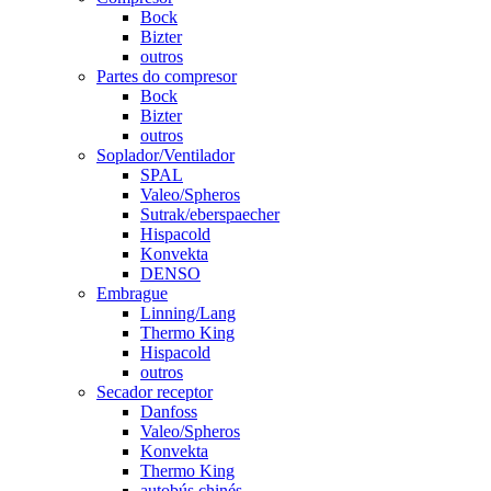
Bock
Bizter
outros
Partes do compresor
Bock
Bizter
outros
Soplador/Ventilador
SPAL
Valeo/Spheros
Sutrak/eberspaecher
Hispacold
Konvekta
DENSO
Embrague
Linning/Lang
Thermo King
Hispacold
outros
Secador receptor
Danfoss
Valeo/Spheros
Konvekta
Thermo King
autobús chinés