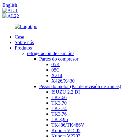
English
Casa
Sobre nós
Produtos
refrigeración de camións
Partes do compresor
05K
05G
X214
X426/X430
Pezas do motor (Kit de revisión de xuntas)
ISUZU 2.2 DI
TK3.66
TK3.70
TK3.74
TK3.76
TK 3,95
TK486/TK486V
Kubota V1505
Kubota V2203