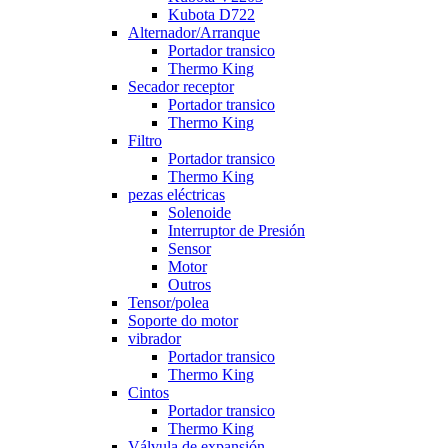
Kubota D722
Alternador/Arranque
Portador transico
Thermo King
Secador receptor
Portador transico
Thermo King
Filtro
Portador transico
Thermo King
pezas eléctricas
Solenoide
Interruptor de Presión
Sensor
Motor
Outros
Tensor/polea
Soporte do motor
vibrador
Portador transico
Thermo King
Cintos
Portador transico
Thermo King
Válvula de expansión