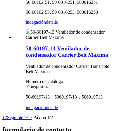
50-00162-51, 50-0016251, 500016251
50-00162-53, 50-0016253, 500016253
indagación
detalle
50-60197-13 Ventilador de
condensador Carrier Belt Maxima
Ventilador de condensador Carrier Transicold
Belt Maxima
Número de catálogo:
Transportista:
50-60197-13，5060197-13，506019713
indagación
detalle
1
2
Seguinte >
>>
Páxina 1/2
formulario de contacto