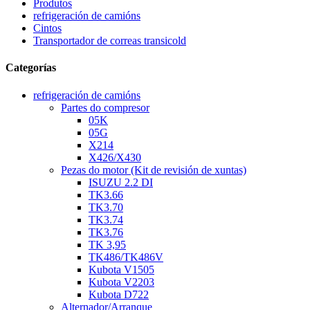
Produtos
refrigeración de camións
Cintos
Transportador de correas transicold
Categorías
refrigeración de camións
Partes do compresor
05K
05G
X214
X426/X430
Pezas do motor (Kit de revisión de xuntas)
ISUZU 2.2 DI
TK3.66
TK3.70
TK3.74
TK3.76
TK 3,95
TK486/TK486V
Kubota V1505
Kubota V2203
Kubota D722
Alternador/Arranque