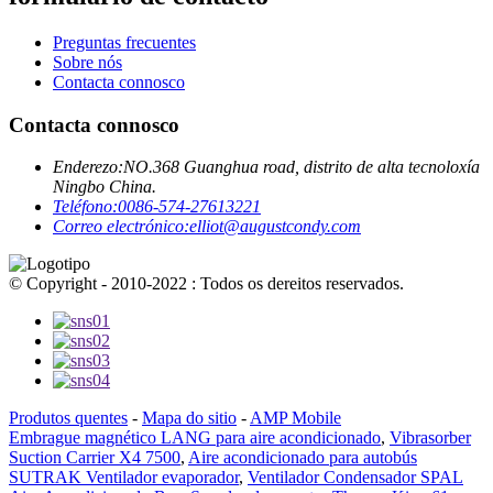
Preguntas frecuentes
Sobre nós
Contacta connosco
Contacta connosco
Enderezo:
NO.368 Guanghua road, distrito de alta tecnoloxía
Ningbo China.
Teléfono:
0086-574-27613221
Correo electrónico:
elliot@augustcondy.com
© Copyright - 2010-2022 : Todos os dereitos reservados.
Produtos quentes
-
Mapa do sitio
-
AMP Mobile
Embrague magnético LANG para aire acondicionado
,
Vibrasorber
Suction Carrier X4 7500
,
Aire acondicionado para autobús
SUTRAK Ventilador evaporador
,
Ventilador Condensador SPAL