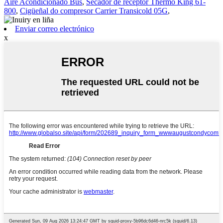
Aire Acondicionado Bus
,
Secador de receptor Thermo King 61-
800
,
Cigüeñal do compresor Carrier Transicold 05G
,
Enviar correo electrónico
x