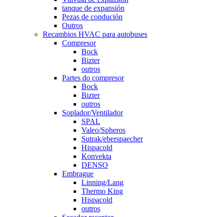
tanque de expansión
Pezas de condución
Outros
Recambios HVAC para autobuses
Compresor
Bock
Bizter
outros
Partes do compresor
Bock
Bizter
outros
Soplador/Ventilador
SPAL
Valeo/Spheros
Sutrak/eberspaecher
Hispacold
Konvekta
DENSO
Embrague
Linning/Lang
Thermo King
Hispacold
outros