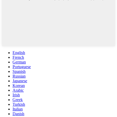
English
French
German
Portuguese
Spanish
Russian
Japanese
Korean
Arabic
Irish
Greek
Turkish
Italian
Danish